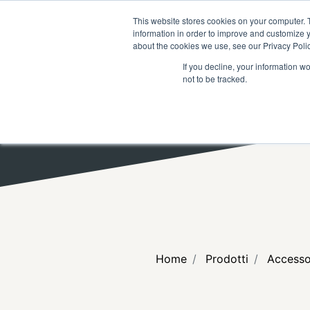
RICERCA
FAQ
RIVENDITOR
This website stores cookies on your computer. 
information in order to improve and customize y
about the cookies we use, see our Privacy Polic
If you decline, your information w
not to be tracked.
Home
Prodotti
Accesso