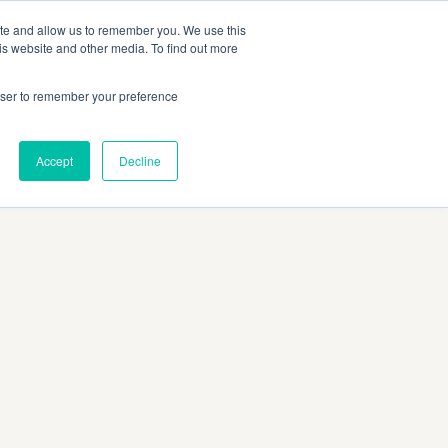
SITO UFFICIALE MAGGI
IT
ite and allow us to remember you. We use this
is website and other media. To find out more
rowser to remember your preference
Accept
Decline