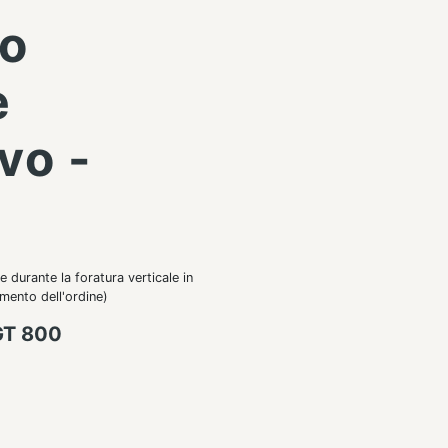
o
e
vo -
e durante la foratura verticale in
omento dell'ordine)
GT 800