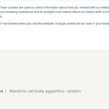
I
DIVENTA RIVENDITORE
AREA RISERVATA
These cookies are used to collect information about how you interact with our webs
our browsing experience and for analytics and metrics about our visitors both on th
y.
on’t be tracked when you visit this website. A single cookie will be used in your b
ri
Mandrino verticale aggiuntivo -sinistro