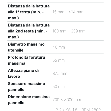
Distanza dalla battuta
alla 1° testa (min. -
15 mm - 494 mm
max.)
Distanza dalla battuta
alla 2nd testa (min. -
160 mm – 639 mm
max.)
Diametro massimo
40 mm
utensile
Profondità foratura
55 mm
massima
Altezza piano di
875 mm
lavoro
Spessore massimo
50 mm
pannello
Dimensione massima
700 x 3000 mm
pannello
HP 2 / KW 1,5 - RPM 2800