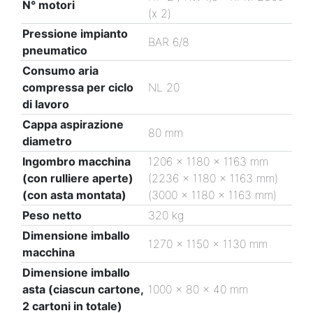
N° motori
(x 2)
Pressione impianto
BAR 6/8
pneumatico
Consumo aria
compressa per ciclo
NL 20
di lavoro
Cappa aspirazione
80 mm
diametro
Ingombro macchina
1206 x 1180 x 1163 mm
(con rulliere aperte)
(2236 x 1180 x 1163 mm)
(con asta montata)
(3000 x 1180 x 1163 mm)
Peso netto
320 kg
Dimensione imballo
1270 x 1150 x 1130 mm
macchina
Dimensione imballo
asta (ciascun cartone,
1000 x 80 x 40 mm
2 cartoni in totale)