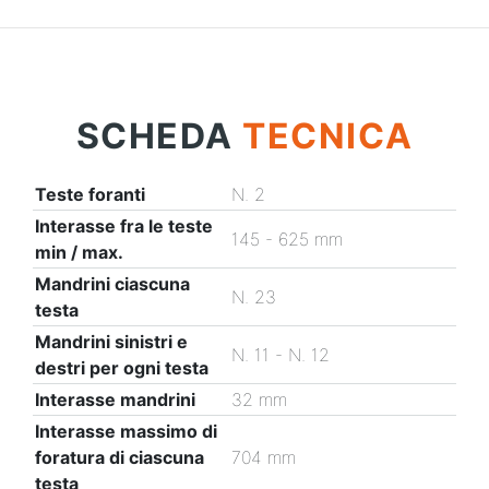
SCHEDA
TECNICA
Teste foranti
N. 2
Interasse fra le teste
145 - 625 mm
min / max.
Mandrini ciascuna
N. 23
testa
Mandrini sinistri e
N. 11 - N. 12
destri per ogni testa
Interasse mandrini
32 mm
Interasse massimo di
foratura di ciascuna
704 mm
testa