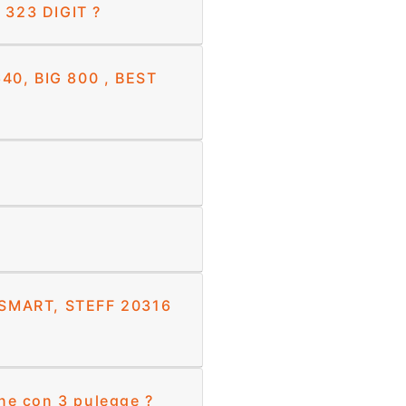
e 323 DIGIT ?
 640, BIG 800 , BEST
FF SMART, STEFF 20316
one con 3 pulegge ?