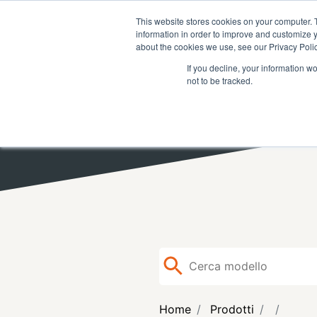
RICERCA
FAQ
RIVENDITOR
This website stores cookies on your computer. 
information in order to improve and customize y
about the cookies we use, see our Privacy Polic
If you decline, your information w
not to be tracked.
Home
Prodotti