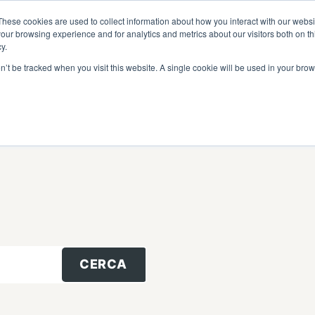
I
DIVENTA RIVENDITORE
AREA RISERVATA
These cookies are used to collect information about how you interact with our webs
our browsing experience and for analytics and metrics about our visitors both on th
y.
on’t be tracked when you visit this website. A single cookie will be used in your b
CERCA