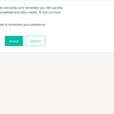
SITO UFFICIALE MAGGI
IT
ite and allow us to remember you. We use this
is website and other media. To find out more
rowser to remember your preference
Accept
Decline